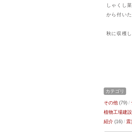
しゃくし
から付い
秋に収穫
カテゴリ
その他
(79)
植物工場建設
紹介
(16)
震