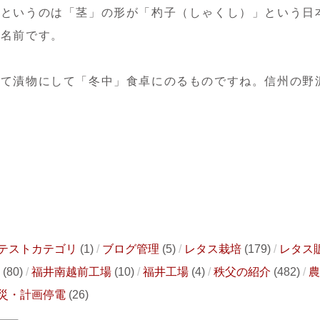
菜というのは「茎」の形が「杓子（しゃくし）」という日
た名前です。
して漬物にして「冬中」食卓にのるものですね。信州の野
テストカテゴリ
(1)
ブログ管理
(5)
レタス栽培
(179)
レタス
(80)
福井南越前工場
(10)
福井工場
(4)
秩父の紹介
(482)
農
災・計画停電
(26)