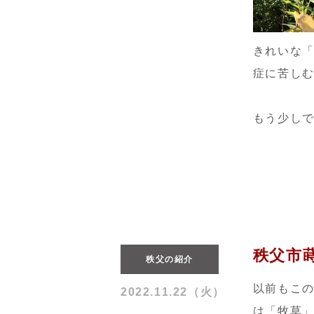
きれいな
症に苦し
もう少し
秩父市
秩父の紹介
以前もこ
2022.11.22（火）
は「牧草