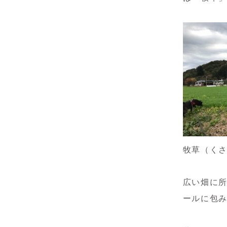
牧草（く
広い畑に
ールに包み