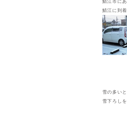
鯖江市に
鯖江に到
雪の多い
雪下ろし