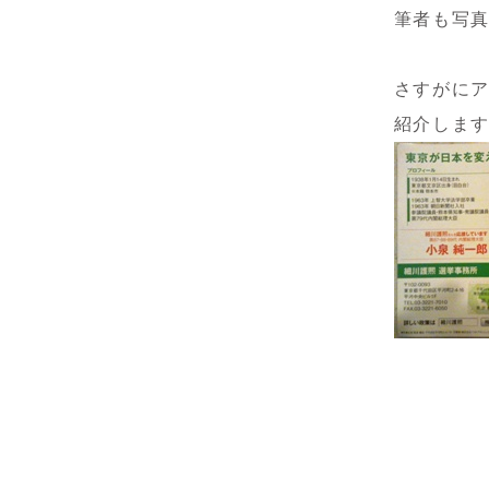
筆者も写
さすがに
紹介しま