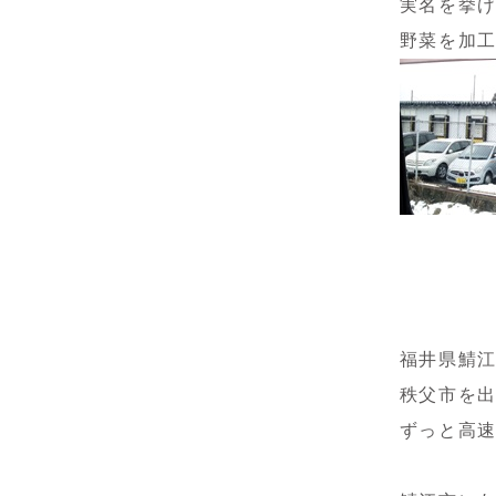
実名を挙
野菜を加
福井県鯖
秩父市を
ずっと高