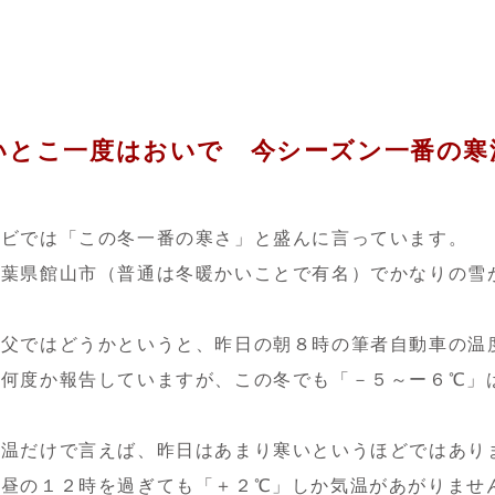
いとこ一度はおいで 今シーズン一番の寒
レビでは「この冬一番の寒さ」と盛んに言っています。
千葉県館山市（普通は冬暖かいことで有名）でかなりの雪
秩父ではどうかというと、昨日の朝８時の筆者自動車の温
も何度か報告していますが、この冬でも「－５～ー６℃」
気温だけで言えば、昨日はあまり寒いというほどではあり
、昼の１２時を過ぎても「＋２℃」しか気温があがりませ