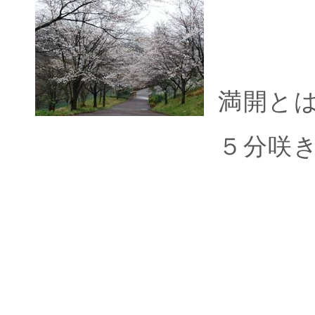
満開と
５分咲