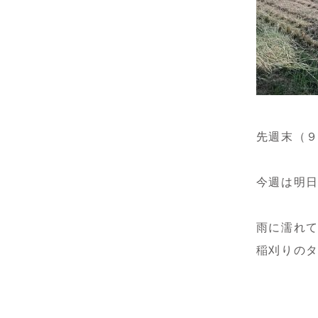
先週末（
今週は明
雨に濡れ
稲刈りの