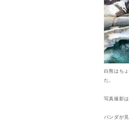
白熊はち
た。
写真撮影
パンダが