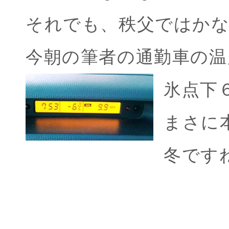
それでも、秩父ではか
今朝の筆者の通勤車の温
氷点下
まさに
冬です